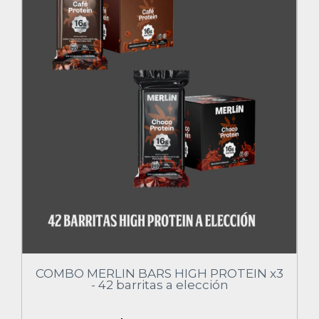
COMBO MERLIN BARS HIGH PROTEIN x3
- 42 barritas a elección