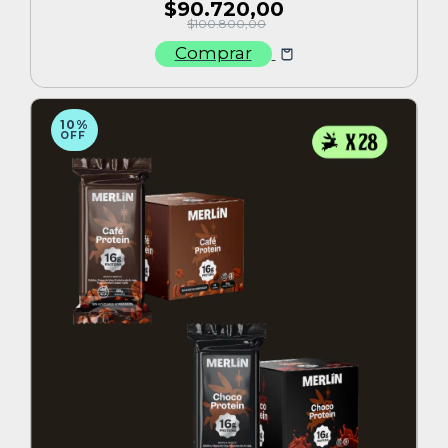
$90.720,00
$100.800,00
Comprar
10%
OFF